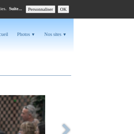
kies.
Suite...
Personnaliser
OK
ueil
Photos
Nos sites
▼
▼